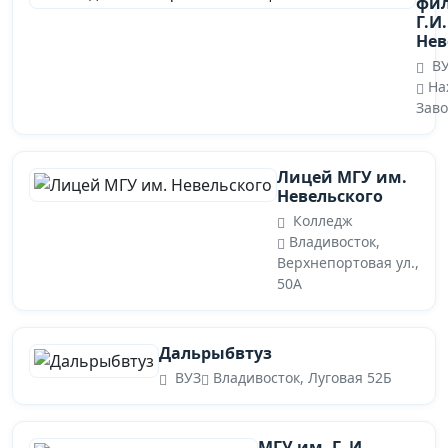
фил
Г.И.
Нев
ВУ
На
Заво
Лицей МГУ им.
Невельского
Колледж
Владивосток,
Верхнепортовая ул.,
50А
Дальрыбвтуз
ВУЗ
Владивосток, Луговая 52Б
МГУ им. Г. И.