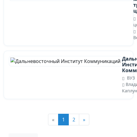
т
ц
ц
В
Даль
Инст
Комм
ВУЗ
Влад
Каплун
«
1
2
»